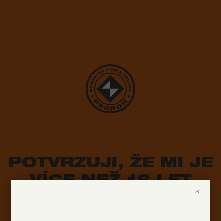
POTVRZUJI, ŽE MI JE
VÍCE NEŽ 18 LET
×
ANO
NE