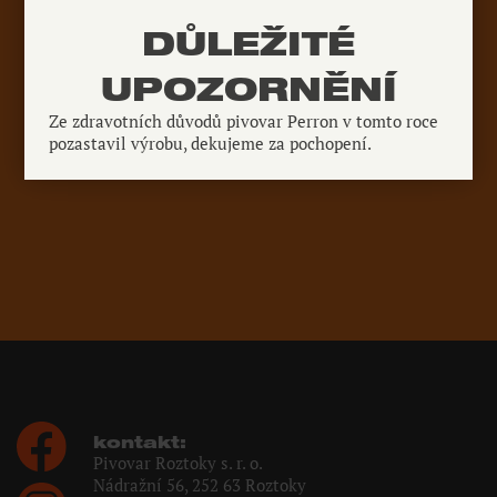
DŮLEŽITÉ
UPOZORNĚNÍ
Ze zdravotních důvodů pivovar Perron v tomto roce
pozastavil výrobu, dekujeme za pochopení.
kontakt:
Pivovar Roztoky s. r. o.
Nádražní 56, 252 63 Roztoky