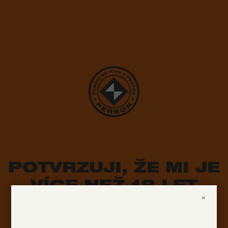
POTVRZUJI, ŽE MI JE
VÍCE NEŽ 18 LET
×
ANO
NE