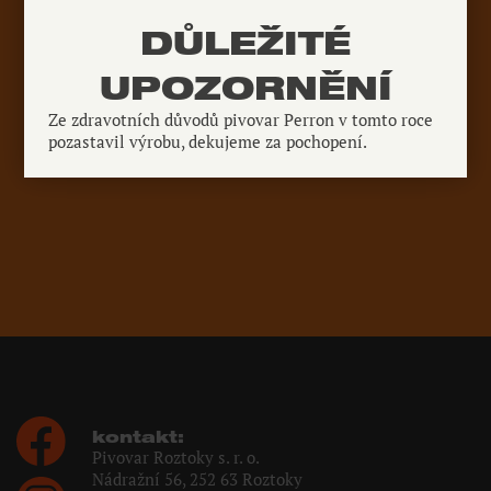
DŮLEŽITÉ
UPOZORNĚNÍ
Ze zdravotních důvodů pivovar Perron v tomto roce
pozastavil výrobu, dekujeme za pochopení.
kontakt:
Pivovar Roztoky s. r. o.
Nádražní 56, 252 63 Roztoky