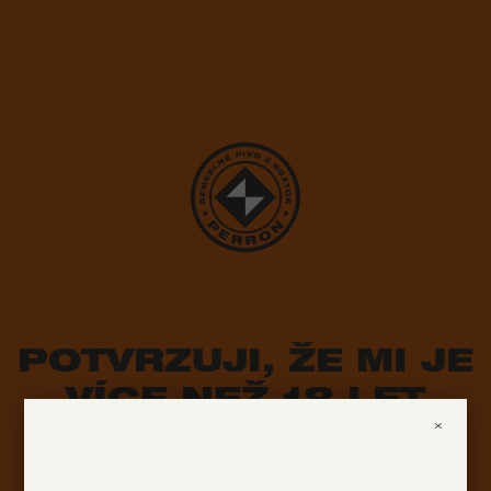
POTVRZUJI, ŽE MI JE
VÍCE NEŽ 18 LET
×
ANO
NE