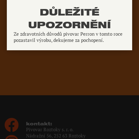
DŮLEŽITÉ
UPOZORNĚNÍ
Ze zdravotních důvodů pivovar Perron v tomto roce
pozastavil výrobu, dekujeme za pochopení.
kontakt:
Pivovar Roztoky s. r. o.
Nádražní 56, 252 63 Roztoky