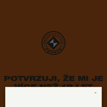
POTVRZUJI, ŽE MI JE
VÍCE NEŽ 18 LET
×
ANO
NE