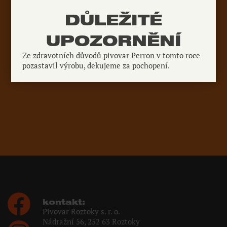
DŮLEŽITÉ
UPOZORNĚNÍ
Ze zdravotních důvodů pivovar Perron v tomto roce
pozastavil výrobu, dekujeme za pochopení.
kontakt:
Pivovar Roztoky s. r. o.
Nádražní 56, 252 63 Roztoky